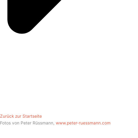
Zurück zur Startseite
Fotos von Peter Rüssmann,
www.peter-ruessmann.com
© 2021, Dr. Thomas A. Frey |
www.thomas-a-frey.de
|
Impressum