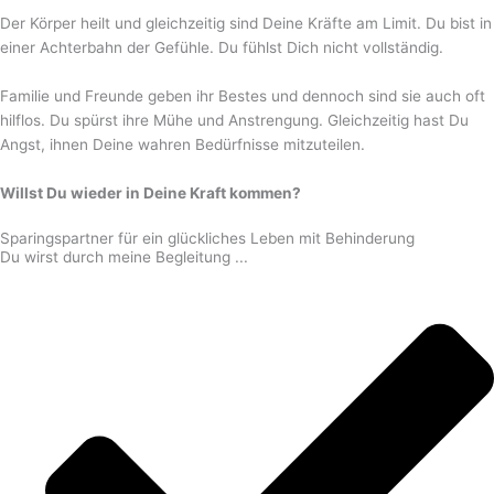
Der Körper heilt und gleichzeitig sind Deine Kräfte am Limit. Du bist in
einer Achterbahn der Gefühle. Du fühlst Dich nicht vollständig.
Familie und Freunde geben ihr Bestes und dennoch sind sie auch oft
hilflos. Du spürst ihre Mühe und Anstrengung. Gleichzeitig hast Du
Angst, ihnen Deine wahren Bedürfnisse mitzuteilen.
Willst Du wieder in Deine Kraft kommen?
Sparingspartner für ein glückliches Leben mit Behinderung
Du wirst durch meine Begleitung ...