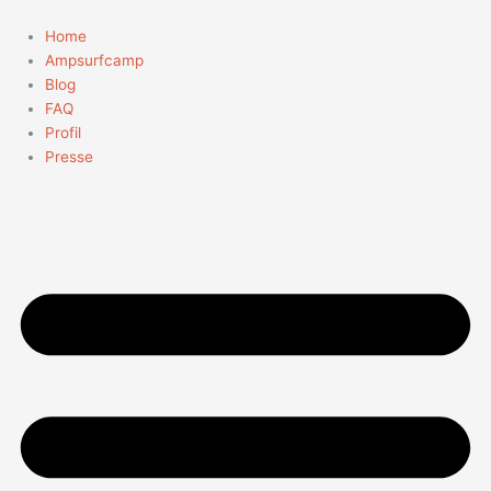
Zum
Suchen
Inhalt
nach:
Home
springen
Ampsurfcamp
Blog
FAQ
Profil
Presse