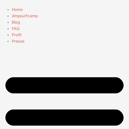
Zum
Suchen
Inhalt
nach:
Home
springen
Ampsurfcamp
Blog
FAQ
Profil
Presse