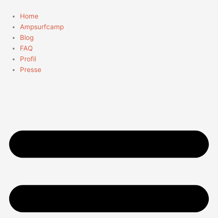
Zum
Suchen
Inhalt
nach:
Home
springen
Ampsurfcamp
Blog
FAQ
Profil
Presse