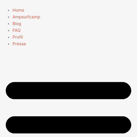
Zum
Suchen
Inhalt
nach:
Home
springen
Ampsurfcamp
Blog
FAQ
Profil
Presse