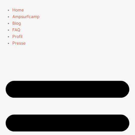
Zum
Suchen
Inhalt
nach:
Home
springen
Ampsurfcamp
Blog
FAQ
Profil
Presse