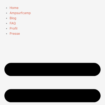
Zum
Suchen
Inhalt
nach:
Home
springen
Ampsurfcamp
Blog
FAQ
Profil
Presse