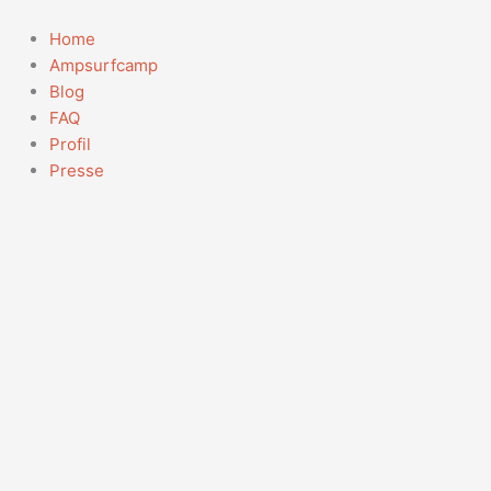
Zum
Suchen
Inhalt
nach:
Home
springen
Ampsurfcamp
Blog
FAQ
Profil
Presse