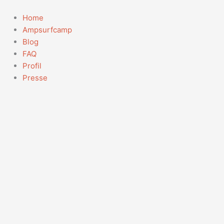
Zum
Suchen
Inhalt
nach:
Home
springen
Ampsurfcamp
Blog
FAQ
Profil
Presse