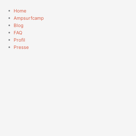
Zum
Suchen
Inhalt
nach:
Home
springen
Ampsurfcamp
Blog
FAQ
Profil
Presse