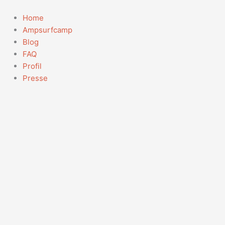
Zum
Suchen
Inhalt
nach:
Home
springen
Ampsurfcamp
Blog
FAQ
Profil
Presse