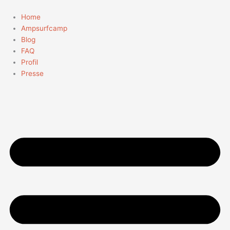
Zum
Suchen
Inhalt
nach:
Home
springen
Ampsurfcamp
Blog
FAQ
Profil
Presse