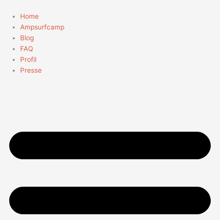
Zum
Suchen
Inhalt
nach:
Home
springen
Ampsurfcamp
Blog
FAQ
Profil
Presse