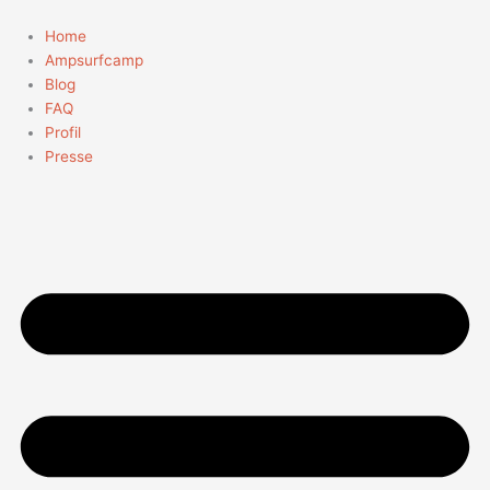
Zum
Suchen
Inhalt
nach:
Home
springen
Ampsurfcamp
Blog
FAQ
Profil
Presse