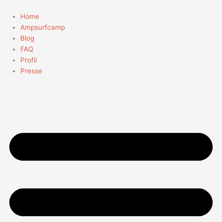
Zum
Suchen
Inhalt
nach:
Home
springen
Ampsurfcamp
Blog
FAQ
Profil
Presse