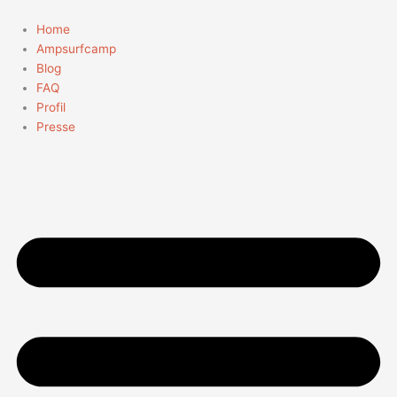
Zum
Suchen
Inhalt
nach:
Home
springen
Ampsurfcamp
Blog
FAQ
Profil
Presse