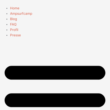
Zum
Suchen
Inhalt
nach:
Home
springen
Ampsurfcamp
Blog
FAQ
Profil
Presse