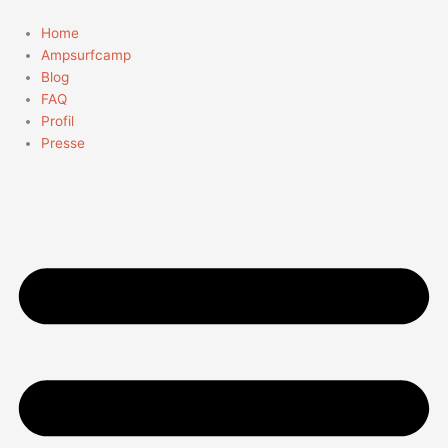
Zum
Suchen
Inhalt
nach:
Home
springen
Ampsurfcamp
Blog
FAQ
Profil
Presse