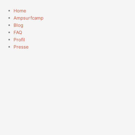
Zum
Suchen
Inhalt
nach:
Home
springen
Ampsurfcamp
Blog
FAQ
Profil
Presse