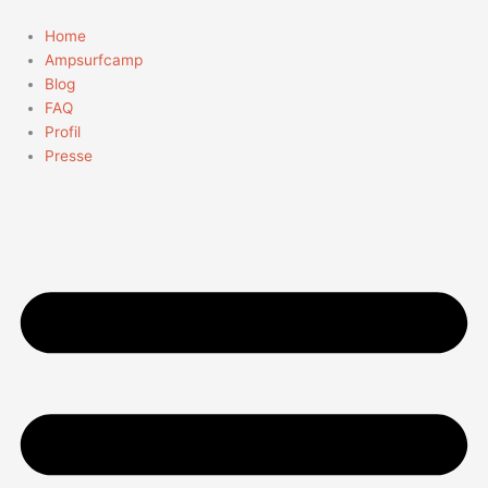
Zum
Suchen
Inhalt
nach:
Home
springen
Ampsurfcamp
Blog
FAQ
Profil
Presse