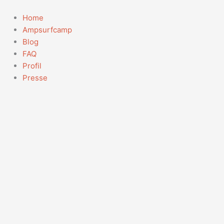
Zum
Suchen
Inhalt
nach:
Home
springen
Ampsurfcamp
Blog
FAQ
Profil
Presse