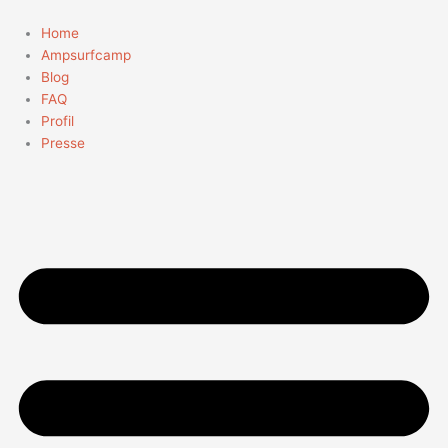
Zum
Suchen
Inhalt
nach:
Home
springen
Ampsurfcamp
Blog
FAQ
Profil
Presse