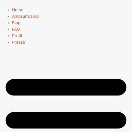
Zum
Suchen
Inhalt
nach:
Home
springen
Ampsurfcamp
Blog
FAQ
Profil
Presse