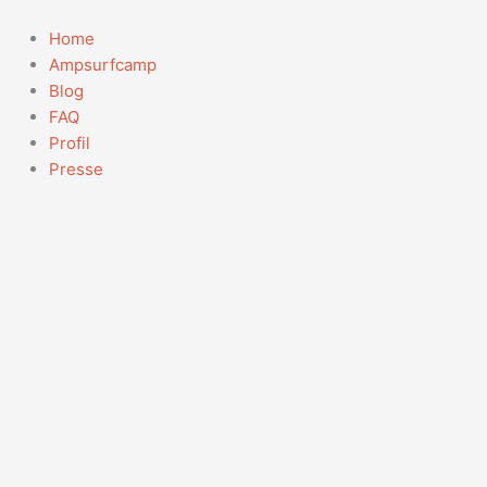
Zum
Suchen
Inhalt
nach:
Home
springen
Ampsurfcamp
Blog
FAQ
Profil
Presse