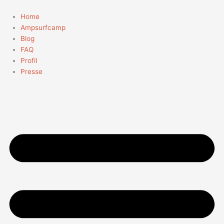
Zum
Suchen
Inhalt
nach:
Home
springen
Ampsurfcamp
Blog
FAQ
Profil
Presse