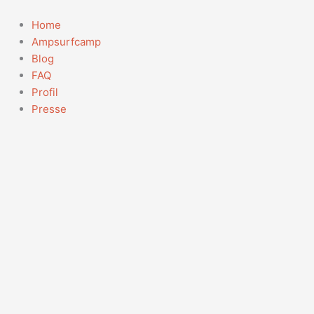
Zum
Suchen
Inhalt
nach:
Home
springen
Ampsurfcamp
Blog
FAQ
Profil
Presse