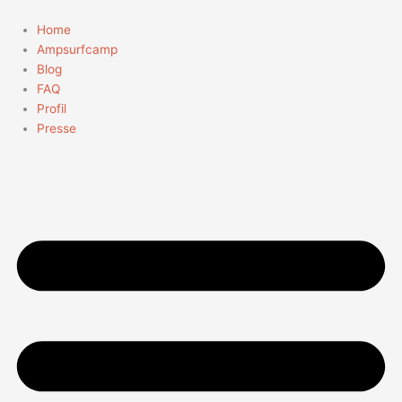
Zum
Suchen
Inhalt
nach:
Home
springen
Ampsurfcamp
Blog
FAQ
Profil
Presse