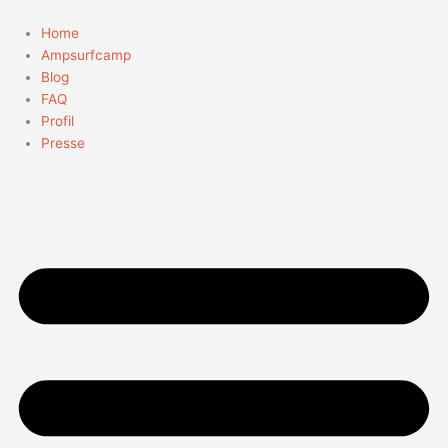
Zum
Suchen
Inhalt
nach:
Home
springen
Ampsurfcamp
Blog
FAQ
Profil
Presse