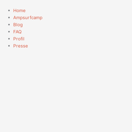
Zum
Suchen
Inhalt
nach:
Home
springen
Ampsurfcamp
Blog
FAQ
Profil
Presse