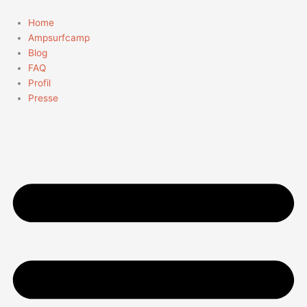
Zum
Suchen
Inhalt
nach:
Home
springen
Ampsurfcamp
Blog
FAQ
Profil
Presse