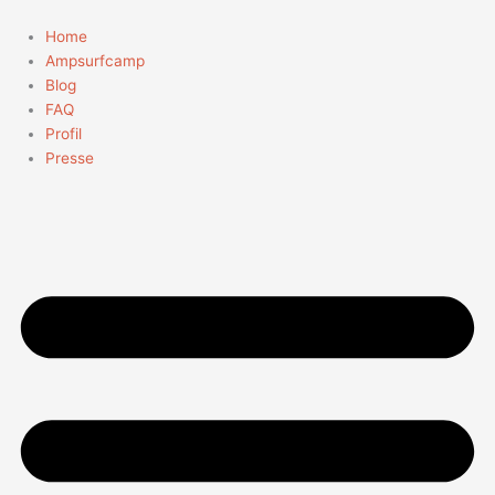
Zum
Suchen
Inhalt
nach:
Home
springen
Ampsurfcamp
Blog
FAQ
Profil
Presse