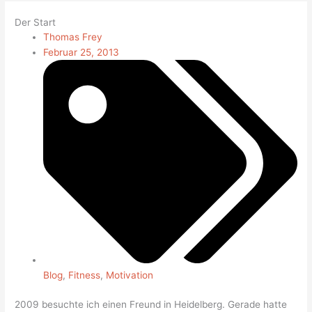
Der Start
Thomas Frey
Februar 25, 2013
Blog
,
Fitness
,
Motivation
2009 besuchte ich einen Freund in Heidelberg. Gerade hatte