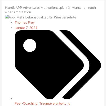
HandicAPP Adventure: Motivationsspiel für Menschen nach
einer Amputation
Thomas Frey
Januar 7, 2024
Peer-Coaching
,
Traumaverarbeitung