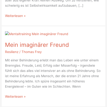
aber aus eigener Kraft keinen Ausweg. Um zu verstehen, wie
schwierig es ist Selbstwirksamkeit aufzubauen, […]
Weiterlesen »
Mein
imaginärer
Mein imaginärer Freund
Freund
Resilienz
/
Thomas Frey
Mit einer Behinderung erlebt man das Leben wie unter einem
Brennglas. Freude, Leid, Erfolg oder Misserfolg – irgendwie
fühlt sich das alles viel intensiver an als ohne Behinderung. So
ist meine Erfahrung als Mensch, der die ersten 21 Jahre ohne
Behinderung lebte. Ich spüre insgesamt ein höheres
Energielevel – im Guten wie im Schlechten. Wenn
Weiterlesen »