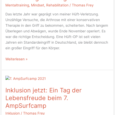
machen
Mentaltraining
,
Mindset
,
Rehabilitation
/
Thomas Frey
Das letzte Jahr war geprägt von meiner Hüft-Verletzung.
Unzählige Versuche, die Arthrose mit einer konservativen
Therapie in den Griff zu bekommen, scheiterten. Nach langem
Überlegen und Abwägen, wurde Ende November operiert. Es
war die richtige Entscheidung. Eine Hüft-OP ist seit vielen
Jahren ein Standardeingriff in Deutschland, sie bleibt dennoch
ein großer Eingriff für den Körper.
Weiterlesen »
Inklusion
jetzt:
Inklusion jetzt: Ein Tag der
Ein
Tag
Lebensfreude beim 7.
der
AmpSurfcamp
Lebensfreude
beim
Inklusion
/
Thomas Frey