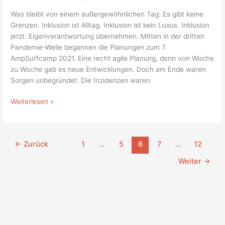
7.
Was bleibt von einem außergewöhnlichen Tag: Es gibt keine
AmpSurfcamp
Grenzen. Inklusion ist Alltag. Inklusion ist kein Luxus. Inklusion
jetzt. Eigenverantwortung übernehmen. Mitten in der dritten
Pandemie-Welle begannen die Planungen zum 7.
AmpSurfcamp 2021. Eine recht agile Planung, denn von Woche
zu Woche gab es neue Entwicklungen. Doch am Ende waren
Sorgen unbegründet: Die Inzidenzen waren
Weiterlesen »
←
Zurück
1
…
5
6
7
…
12
Weiter
→