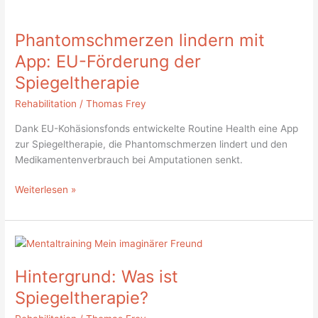
Phantomschmerzen
lindern
Phantomschmerzen lindern mit
mit
App:
App: EU-Förderung der
EU-
Spiegeltherapie
Förderung
der
Rehabilitation
/
Thomas Frey
Spiegeltherapie
Dank EU-Kohäsionsfonds entwickelte Routine Health eine App
zur Spiegeltherapie, die Phantomschmerzen lindert und den
Medikamentenverbrauch bei Amputationen senkt.
Weiterlesen »
Hintergrund:
Was
Hintergrund: Was ist
ist
Spiegeltherapie?
Spiegeltherapie?