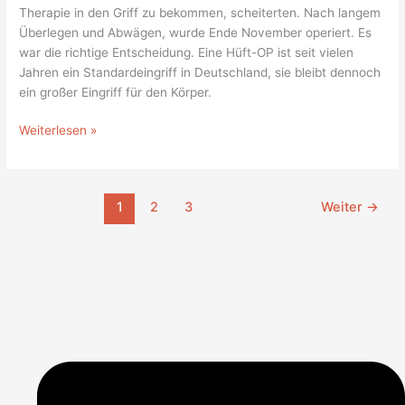
Therapie in den Griff zu bekommen, scheiterten. Nach langem
Überlegen und Abwägen, wurde Ende November operiert. Es
war die richtige Entscheidung. Eine Hüft-OP ist seit vielen
Jahren ein Standardeingriff in Deutschland, sie bleibt dennoch
ein großer Eingriff für den Körper.
Weiterlesen »
1
2
3
Weiter
→