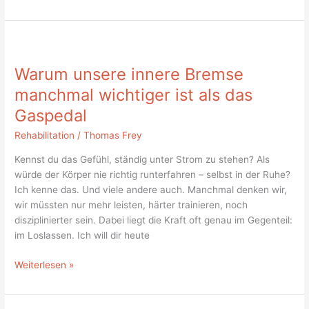
Warum
unsere
Warum unsere innere Bremse
innere
Bremse
manchmal wichtiger ist als das
manchmal
Gaspedal
wichtiger
ist
Rehabilitation
/
Thomas Frey
als
Kennst du das Gefühl, ständig unter Strom zu stehen? Als
das
würde der Körper nie richtig runterfahren – selbst in der Ruhe?
Gaspedal
Ich kenne das. Und viele andere auch. Manchmal denken wir,
wir müssten nur mehr leisten, härter trainieren, noch
disziplinierter sein. Dabei liegt die Kraft oft genau im Gegenteil:
im Loslassen. Ich will dir heute
Weiterlesen »